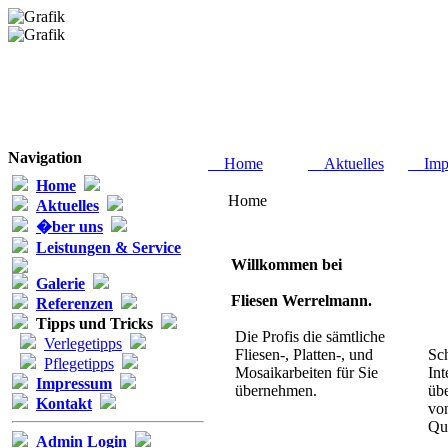
Navigation
Home
Aktuelles
Impr
Home
Home
Aktuelles
�ber uns
Leistungen & Service
Willkommen bei
Galerie
Fliesen Werrelmann.
Referenzen
Tipps und Tricks
Die Profis die sämtliche
Verlegetipps
Fliesen-, Platten-, und
Sc
Pflegetipps
Mosaikarbeiten für Sie
Int
Impressum
übernehmen.
übe
Kontakt
vo
Qua
Admin Login